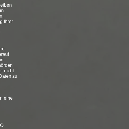
leiben
in
n,
g Ihrer
hre
arauf
nn.
hörden
r nicht
Daten zu
en eine
VO