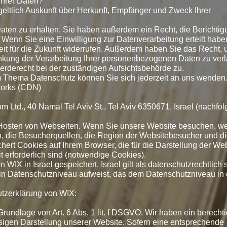
Ihrer Daten?
geltlich Auskunft über Herkunft, Empfänger und Zweck Ihrer
en zu erhalten. Sie haben außerdem ein Recht, die Berichtig
Wenn Sie eine Einwilligung zur Datenverarbeitung erteilt habe
eit für die Zukunft widerrufen. Außerdem haben Sie das Recht, 
kung der Verarbeitung Ihrer personenbezogenen Daten zu ver
erderecht bei der zuständigen Aufsichtsbehörde zu.
m Thema Datenschutz können Sie sich jederzeit an uns wenden
works (CDN)
 Ltd., 40 Namal Tel Aviv St., Tel Aviv 6350671, Israel (nachfol
 Hosten von Webseiten. Wenn Sie unsere Website besuchen, w
n, die Besucherquellen, die Region der Websitebesucher und d
hert Cookies auf Ihrem Browser, die für die Darstellung der We
t erforderlich sind (notwendige Cookies).
WIX in Israel gespeichert. Israel gilt als datenschutzrechtlich 
l ein Datenschutzniveau aufweist, das dem Datenschutzniveau in 
tzerklärung von WIX:
rundlage von Art. 6 Abs. 1 lit. f DSGVO. Wir haben ein berechti
ssigen Darstellung unserer Website. Sofern eine entsprechende