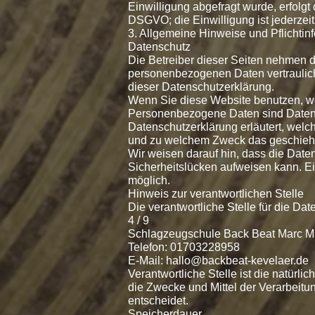
Einwilligung abgefragt wurde, erfolgt 
DSGVO; die Einwilligung ist jederzeit
3. Allgemeine Hinweise und Pflichtin
Datenschutz
Die Betreiber dieser Seiten nehmen d
personenbezogenen Daten vertraulich
dieser Datenschutzerklärung.
Wenn Sie diese Website benutzen, 
Personenbezogene Daten sind Daten, m
Datenschutzerklärung erläutert, welch
und zu welchem Zweck das geschieh
Wir weisen darauf hin, dass die Daten
Sicherheitslücken aufweisen kann. Ein
möglich.
Hinweis zur verantwortlichen Stelle
Die verantwortliche Stelle für die Dat
4 / 9
Schlagzeugschule Back Beat Marc Ma
Telefon: 01703228958
E-Mail: hallo@backbeat-kevelaer.de
Verantwortliche Stelle ist die natürli
die Zwecke und Mittel der Verarbeit
entscheidet.
Speicherdauer