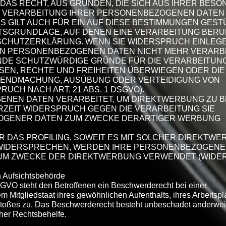
 DAS RECHT, AUS GRÜNDEN, DIE SICH AUS IHRER BES
IE VERARBEITUNG IHRER PERSONENBEZOGENEN DATEN
S GILT AUCH FÜR EIN AUF DIESE BESTIMMUNGEN GES
CHTSGRUNDLAGE, AUF DENEN EINE VERARBEITUNG BERU
SCHUTZERKLÄRUNG. WENN SIE WIDERSPRUCH EINLEGE
N PERSONENBEZOGENEN DATEN NICHT MEHR VERARBE
ENDE SCHUTZWÜRDIGE GRÜNDE FÜR DIE VERARBEITUN
SSEN, RECHTE UND FREIHEITEN ÜBERWIEGEN ODER DIE
TENDMACHUNG, AUSÜBUNG ODER VERTEIDIGUNG VON
CH NACH ART. 21 ABS. 1 DSGVO).
NEN DATEN VERARBEITET, UM DIREKTWERBUNG ZU B
ERZEIT WIDERSPRUCH GEGEN DIE VERARBEITUNG SIE
OGENER DATEN ZUM ZWECKE DERARTIGER WERBUNG
ÜR DAS PROFILING, SOWEIT ES MIT SOLCHER DIREKTWE
 WIDERSPRECHEN, WERDEN IHRE PERSONENBEZOGENE
ZUM ZWECKE DER DIREKTWERBUNG VERWENDET (WID
 Aufsichtsbehörde
GVO steht den Betroffenen ein Beschwerderecht bei einer
m Mitgliedstaat ihres gewöhnlichen Aufenthalts, ihres Arbeitspl
stoßes zu. Das Beschwerderecht besteht unbeschadet anderwei
cher Rechtsbehelfe.