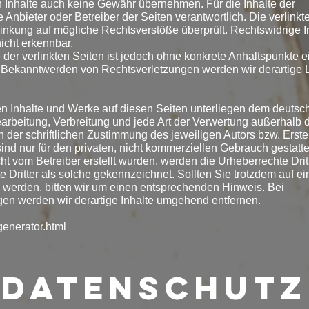
 Inhalte auch keine Gewähr übernehmen. Für die Inhalte der
ge Anbieter oder Betreiber der Seiten verantwortlich. Die verlinkt
inkung auf mögliche Rechtsverstöße überprüft. Rechtswidrige I
icht erkennbar.
 der verlinkten Seiten ist jedoch ohne konkrete Anhaltspunkte e
i Bekanntwerden von Rechtsverletzungen werden wir derartige 
lten Inhalte und Werke auf diesen Seiten unterliegen dem deutsc
earbeitung, Verbreitung und jede Art der Verwertung außerhalb 
der schriftlichen Zustimmung des jeweiligen Autors bzw. Erstel
nd nur für den privaten, nicht kommerziellen Gebrauch gestatte
cht vom Betreiber erstellt wurden, werden die Urheberrechte Drit
 Dritter als solche gekennzeichnet. Sollten Sie trotzdem auf ei
werden, bitten wir um einen entsprechenden Hinweis. Bei
n werden wir derartige Inhalte umgehend entfernen.
enerator.html
Datenschutz