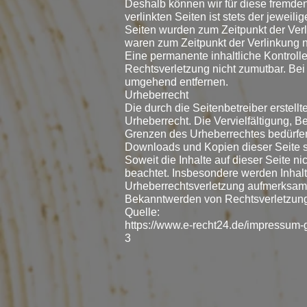
Deshalb können wir für diese fremden
verlinkten Seiten ist stets der jeweili
Seiten wurden zum Zeitpunkt der Verl
waren zum Zeitpunkt der Verlinkung n
Eine permanente inhaltliche Kontrolle
Rechtsverletzung nicht zumutbar. Be
umgehend entfernen.
Urheberrecht
Die durch die Seitenbetreiber erstel
Urheberrecht. Die Vervielfältigung, B
Grenzen des Urheberrechtes bedürfen 
Downloads und Kopien dieser Seite si
Soweit die Inhalte auf dieser Seite ni
beachtet. Insbesondere werden Inhalte
Urheberrechtsverletzung aufmerksam 
Bekanntwerden von Rechtsverletzunge
Quelle:
https://www.e-recht24.de/impressum-g
3