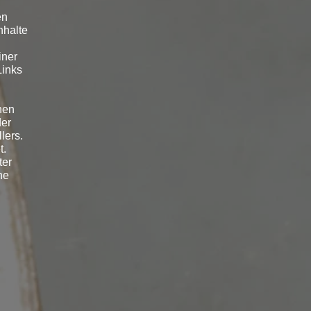
en
nhalte
iner
Links
hen
der
lers.
t.
ter
ne