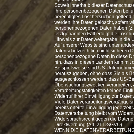
Soweit innerhalb dieser Datenschutz
Ihre personenbezogenen Daten bei uns
berechtigtes Löschersuchen geltend 
werden Ihre Daten gelöscht, sofern wi
personenbezogenen Daten haben (z.B.
letztgenannten Fall erfolgt die Lösch
Hinweis zur Datenweitergabe in die U
Auf unserer Website sind unter ande
datenschutzrechtlich nicht sicheren D
personenbezogene Daten in diese Drit
hin, dass in diesen Ländern kein mit
Beispielsweise sind US-Unternehmen
herauszugeben, ohne dass Sie als Bet
ausgeschlossen werden, dass US-Behö
Überwachungszwecken verarbeiten, a
Verarbeitungstätigkeiten keinen Einfl
Widerruf Ihrer Einwilligung zur Daten
Viele Datenverarbeitungsvorgänge sin
bereits erteilte Einwilligung jederzei
Datenverarbeitung bleibt vom Widerru
Widerspruchsrecht gegen die Datene
Direktwerbung (Art. 21 DSGVO)
WENN DIE DATENVERARBEITUNG A