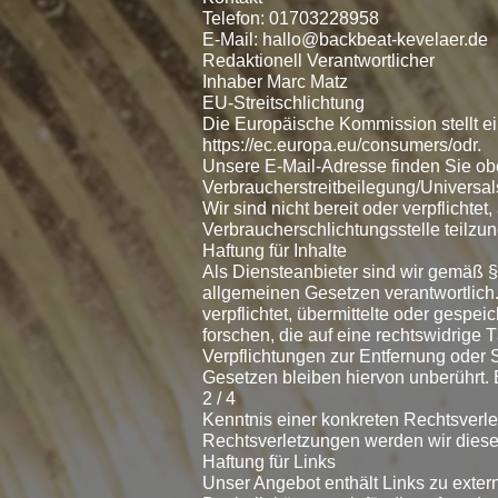
Telefon: 01703228958
E-Mail: hallo@backbeat-kevelaer.de
Redaktionell Verantwortlicher
Inhaber Marc Matz
EU-Streitschlichtung
Die Europäische Kommission stellt ein
https://ec.europa.eu/consumers/odr.
Unsere E-Mail-Adresse finden Sie o
Verbraucherstreitbeilegung/Universal
Wir sind nicht bereit oder verpflichtet
Verbraucherschlichtungsstelle teilz
Haftung für Inhalte
Als Diensteanbieter sind wir gemäß §
allgemeinen Gesetzen verantwortlich.
verpflichtet, übermittelte oder gesp
forschen, die auf eine rechtswidrige T
Verpflichtungen zur Entfernung oder
Gesetzen bleiben hiervon unberührt. 
2 / 4
Kenntnis einer konkreten Rechtsver
Rechtsverletzungen werden wir diese
Haftung für Links
Unser Angebot enthält Links zu extern