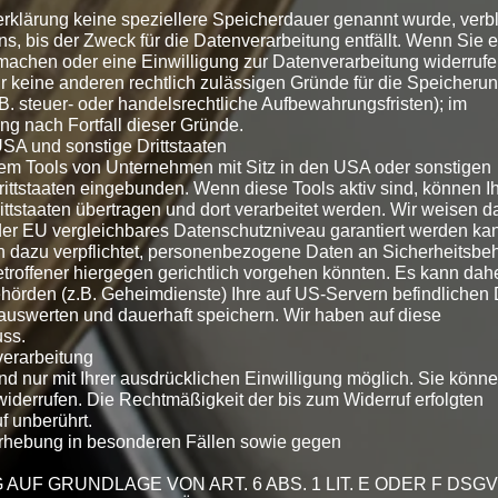
erklärung keine speziellere Speicherdauer genannt wurde, verb
, bis der Zweck für die Datenverarbeitung entfällt. Wenn Sie e
machen oder eine Einwilligung zur Datenverarbeitung widerrufe
r keine anderen rechtlich zulässigen Gründe für die Speicherun
 steuer- oder handelsrechtliche Aufbewahrungsfristen); im
ung nach Fortfall dieser Gründe.
SA und sonstige Drittstaaten
rem Tools von Unternehmen mit Sitz in den USA oder sonstigen
rittstaaten eingebunden. Wenn diese Tools aktiv sind, können I
tstaaten übertragen und dort verarbeitet werden. Wir weisen d
 der EU vergleichbares Datenschutzniveau garantiert werden ka
 dazu verpflichtet, personenbezogene Daten an Sicherheitsbe
roffener hiergegen gerichtlich vorgehen könnten. Es kann dahe
rden (z.B. Geheimdienste) Ihre auf US-Servern befindlichen 
uswerten und dauerhaft speichern. Wir haben auf diese
uss.
verarbeitung
d nur mit Ihrer ausdrücklichen Einwilligung möglich. Sie könn
t widerrufen. Die Rechtmäßigkeit der bis zum Widerruf erfolgten
f unberührt.
rhebung in besonderen Fällen sowie gegen
UF GRUNDLAGE VON ART. 6 ABS. 1 LIT. E ODER F DSG