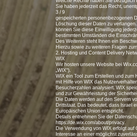
Welche Rechte haben Sie bezüglich 
Sie haben jederzeit das Recht, unent
3 / 9
gespeicherten personenbezogenen Dat
Löschung dieser Daten zu verlangen. 
können Sie diese Einwilligung jederz
bestimmten Umständen die Einschrän
Des Weiteren steht Ihnen ein Beschw
Hierzu sowie zu weiteren Fragen zu
2. Hosting und Content Delivery Net
WIX
Wir hosten unsere Website bei Wix.com
„WIX“).
WIX ein Tool zum Erstellen und zum
mit Hilfe von WIX das Nutzerverhalte
Besucherzahlen analysiert. WIX speic
und zur Gewährleistung der Sicherhei
Die Daten werden auf den Servern von 
Drittstaat. Das bedeutet, dass Israe
Europäischen Union entspricht.
Details entnehmen Sie der Datenschu
https://de.wix.com/about/privacy.
Die Verwendung von WIX erfolgt auf G
Interesse an einer möglichst zuverlä