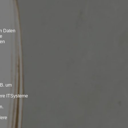
en Daten
ie
men
 B. um
ere ITSysteme
n.
dere