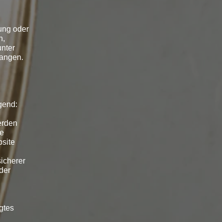
ung oder
n,
unter
langen.
.
gend:
erden
ie
bsite
sicherer
der
gtes