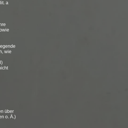
it. a
hre
sowie
liegende
h, wie
l)
icht
en über
n o. Ä.)