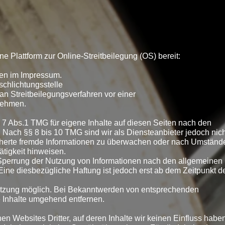
e Plattform zur Online-Streitbeilegung (OS) bereit:
ben im Impressum.
schlichtungsstelle
, an Streitbeilegungsverfahren vor einer
unehmen.
 7 Abs.1 TMG für eigene Inhalte auf diesen Seiten nach den
 Nach §§ 8 bis 10 TMG sind wir als Diensteanbieter jedoch nich
eicherte fremde Informationen zu überwachen oder nach Umständ
ätigkeit hinweisen.
 Sperrung der Nutzung von Informationen nach den allgemeinen
Eine diesbezügliche Haftung ist jedoch erst ab dem Zeitpunkt d
letzung möglich. Bei Bekanntwerden von entsprechenden
 Inhalte umgehend entfernen.
en Websites Dritter, auf deren Inhalte wir keinen Einfluss haben