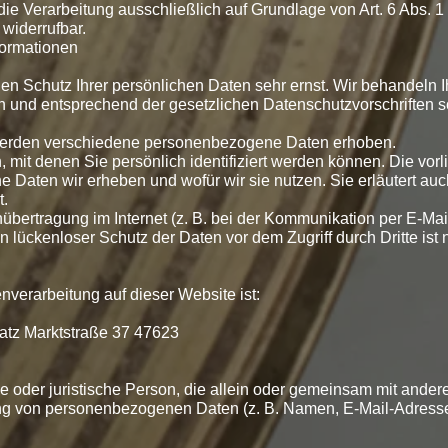
die Verarbeitung ausschließlich auf Grundlage von Art. 6 Abs. 1 l
 widerrufbar.
formationen
en Schutz Ihrer persönlichen Daten sehr ernst. Wir behandeln I
 und entsprechend der gesetzlichen Datenschutzvorschriften 
werden verschiedene personenbezogene Daten erhoben.
it denen Sie persönlich identifiziert werden können. Die vor
e Daten wir erheben und wofür wir sie nutzen. Sie erläutert auc
t.
übertragung im Internet (z. B. bei der Kommunikation per E-Mai
 lückenloser Schutz der Daten vor dem Zugriff durch Dritte ist n
enverarbeitung auf dieser Website ist:
tz Marktstraße 37 47623
che oder juristische Person, die allein oder gemeinsam mit ander
ung von personenbezogenen Daten (z. B. Namen, E-Mail-Adresse