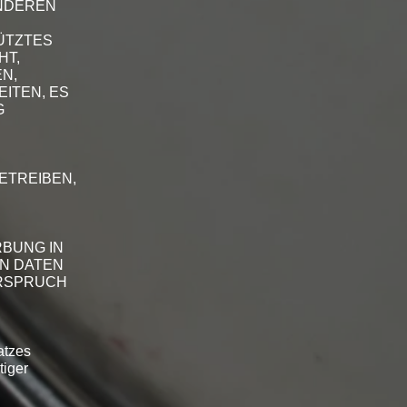
ONDEREN
TÜTZTES
HT,
N,
ITEN, ES
G
ETREIBEN,
RBUNG IN
N DATEN
ERSPRUCH
atzes
tiger