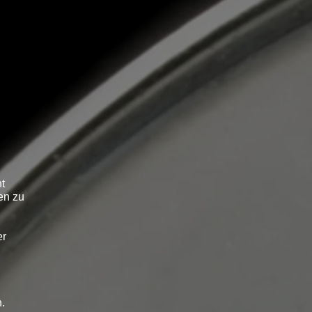
t
en zu
er
.